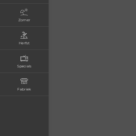
Zomer
Herfst
Specials
Fabriek